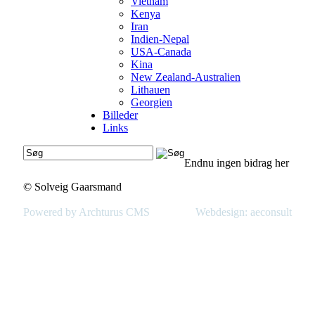
Vietnam
Kenya
Iran
Indien-Nepal
USA-Canada
Kina
New Zealand-Australien
Lithauen
Georgien
Billeder
Links
Endnu ingen bidrag her
© Solveig Gaarsmand
Powered by Archturus CMS
Webdesign: aeconsult