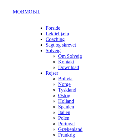
_MOBMOBIL
Forside
Lektiehjælp
Coaching
Sagt og skrevet
Solveig
Om Solveig
Kontakt
Download
Rejser
Bolivia
Norge
Tyskland
Østrig
Holland
Spanien
Italien
Polen
Portugal
Grækenland
Frankrig