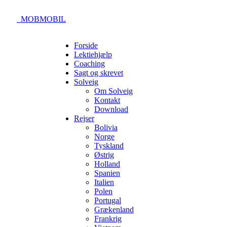
_MOBMOBIL
Forside
Lektiehjælp
Coaching
Sagt og skrevet
Solveig
Om Solveig
Kontakt
Download
Rejser
Bolivia
Norge
Tyskland
Østrig
Holland
Spanien
Italien
Polen
Portugal
Grækenland
Frankrig