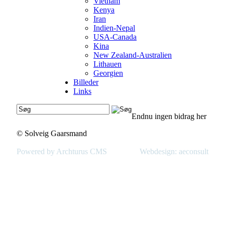
Vietnam
Kenya
Iran
Indien-Nepal
USA-Canada
Kina
New Zealand-Australien
Lithauen
Georgien
Billeder
Links
Endnu ingen bidrag her
© Solveig Gaarsmand
Powered by Archturus CMS
Webdesign: aeconsult