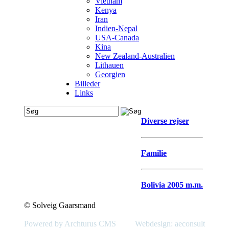
Vietnam
Kenya
Iran
Indien-Nepal
USA-Canada
Kina
New Zealand-Australien
Lithauen
Georgien
Billeder
Links
Diverse rejser
Familie
Bolivia 2005 m.m.
© Solveig Gaarsmand
Powered by Archturus CMS
Webdesign: aeconsult