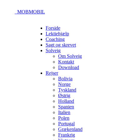
_MOBMOBIL
Forside
Lektiehjælp
Coaching
Sagt og skrevet
Solveig
Om Solveig
Kontakt
Download
Rejser
Bolivia
Norge
Tyskland
Østrig
Holland
Spanien
Italien
Polen
Portugal
Grækenland
Frankrig