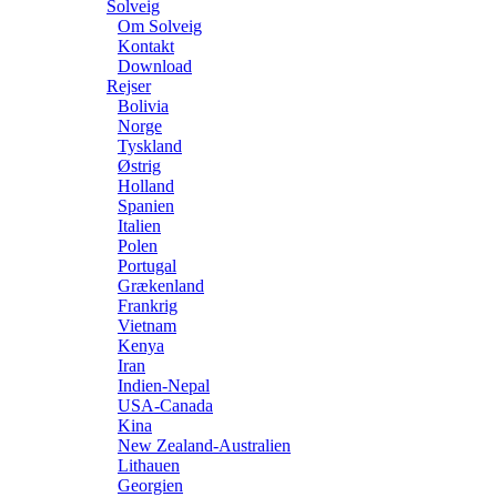
Solveig
Om Solveig
Kontakt
Download
Rejser
Bolivia
Norge
Tyskland
Østrig
Holland
Spanien
Italien
Polen
Portugal
Grækenland
Frankrig
Vietnam
Kenya
Iran
Indien-Nepal
USA-Canada
Kina
New Zealand-Australien
Lithauen
Georgien